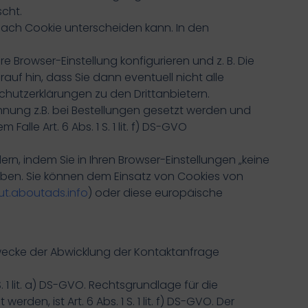
scht.
nach Cookie unterscheiden kann. In den
Browser-Einstellung konfigurieren und z. B. Die
uf hin, dass Sie dann eventuell nicht alle
chutzerklärungen zu den Drittanbietern.
bahnung z.B. bei Bestellungen gesetzt werden und
lle Art. 6 Abs. 1 S. 1 lit. f) DS-GVO
rn, indem Sie in Ihren Browser-Einstellungen „keine
aben. Sie können dem Einsatz von Cookies von
ut.aboutads.info
) oder diese europäische
Zwecke der Abwicklung der Kontaktanfrage
. 1 lit. a) DS-GVO. Rechtsgrundlage für die
den, ist Art. 6 Abs. 1 S. 1 lit. f) DS-GVO. Der