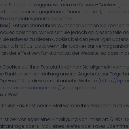
der Sie sich ausloggen, werden die Session-Cookies gelö
rt nach einer vorgegebenen Dauer gelöscht, die sich je 
Sie die Cookies jederzeit löschen.
kies):
Entsprechend Ihren Wünschen können Sie können Ihre 
ies ablehnen. Wir weisen Sie jedoch an dieser Stelle dara
 Sie Näheres zu diesen Cookies bei den jeweiligen Datens
 Abs. 1 S. lit. b) DS-GVO, wenn die Cookies zur Vertragsan
 der effektiven Funktionalität der Website, so dass in dem Fa
Cookies auf Ihrer Festplatte können Sie allgemein verhinde
ine Funktionseinschränkung unserer Angebote zur Folge h
„Opt-out“ über diese amerikanische Website (
https://opto
/de/praferenzmanagement/
) widersprechen.
x / Post
rmular, Fax, Post oder E-Mail werden Ihre Angaben zum 
t bei Vorliegen einer Einwilligung von Ihnen Art. 6 Abs. 1 S
anfrage oder E-Mail, eines Briefes oder Faxes übermittelt wer