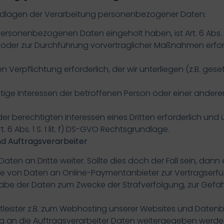
undlagen der Verarbeitung personenbezogener Daten:
personenbezogenen Daten eingeholt haben, ist Art. 6 Abs. 1
s oder zur Durchführung vorvertraglicher Maßnahmen erforder
en Verpflichtung erforderlich, der wir unterliegen (z.B. geset
tige Interessen der betroffenen Person oder einer anderen n
er berechtigten Interessen eines Dritten erforderlich und
. 6 Abs. 1 S. 1 lit. f) DS-GVO Rechtsgrundlage.
d Auftragsverarbeiter
Daten an Dritte weiter. Sollte dies doch der Fall sein, da
e von Daten an Online-Paymentanbieter zur Vertragserfü
gabe der Daten zum Zwecke der Strafverfolgung, zur Gef
tleister z.B. zum Webhosting unserer Websites und Datenb
 an die Auftragsverarbeiter Daten weitergegeben werden,