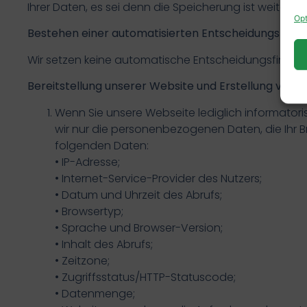
Ihrer Daten, es sei denn die Speicherung ist weiterhi
Opt
Bestehen einer automatisierten Entscheidungsfind
Wir setzen keine automatische Entscheidungsfindung 
Bereitstellung unserer Website und Erstellung von Lo
Wenn Sie unsere Webseite lediglich informatori
wir nur die personenbezogenen Daten, die Ihr 
folgenden Daten:
• IP-Adresse;
• Internet-Service-Provider des Nutzers;
• Datum und Uhrzeit des Abrufs;
• Browsertyp;
• Sprache und Browser-Version;
• Inhalt des Abrufs;
• Zeitzone;
• Zugriffsstatus/HTTP-Statuscode;
• Datenmenge;