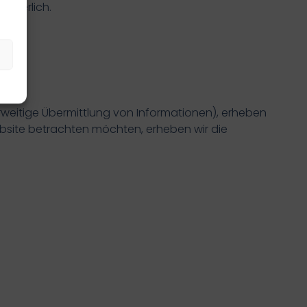
orderlich.
rweitige Übermittlung von Informationen), erheben
ebsite betrachten möchten, erheben wir die