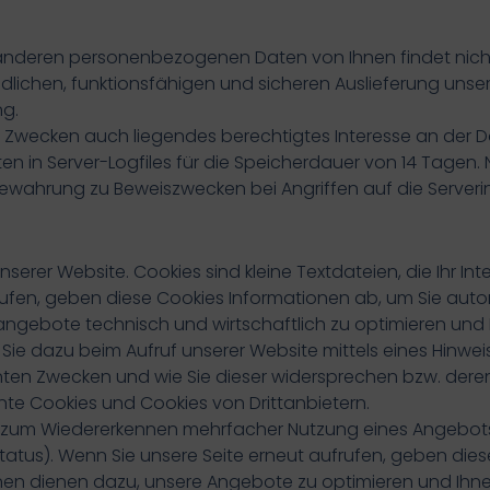
nderen personenbezogenen Daten von Ihnen findet nicht
lichen, funktionsfähigen und sicheren Auslieferung unser
ng.
 Zwecken auch liegendes berechtigtes Interesse an der Date
en in Server-Logfiles für die Speicherdauer von 14 Tagen.
bewahrung zu Beweiszwecken bei Angriffen auf die Serveri
serer Website. Cookies sind kleine Textdateien, die Ihr I
rufen, geben diese Cookies Informationen ab, um Sie aut
gebote technisch und wirtschaftlich zu optimieren und 
 Sie dazu beim Aufruf unserer Website mittels eines Hinwe
n Zwecken und wie Sie dieser widersprechen bzw. deren
nte Cookies und Cookies von Drittanbietern.
zum Wiedererkennen mehrfacher Nutzung eines Angebots d
Status). Wenn Sie unsere Seite erneut aufrufen, geben di
nen dienen dazu, unsere Angebote zu optimieren und Ihne