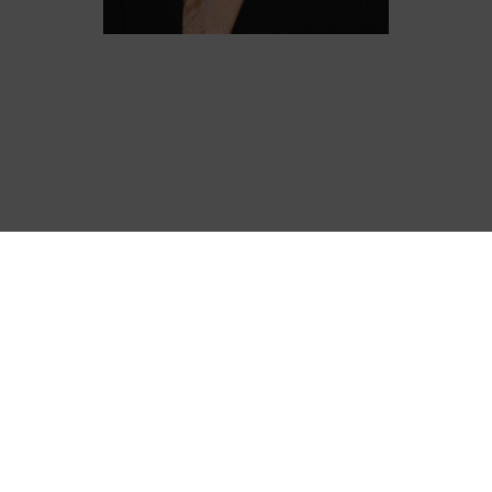
WhatsApp
Vergleich
Nachrich
Kontakt
anfordern
schreibe
Mit über 20 Jahren Erfahrung im Bereich der privaten
Krankenversicherung stehen wir Ihnen gern zur Seite.
Gerade bei gesundheitlichen Problemen oder der Nutzung
der Tariföffnungsaktion gibt es so viele Dinge bei einer